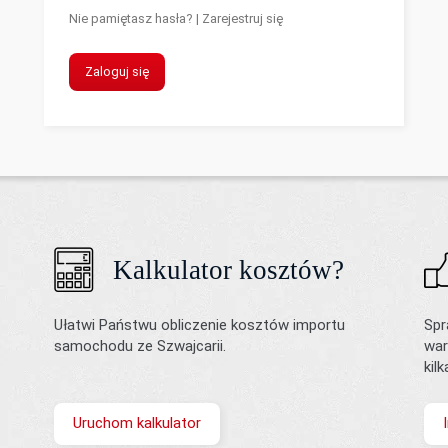
Nie pamiętasz hasła?
|
Zarejestruj się
Zaloguj się
Kalkulator kosztów?
Ułatwi Państwu obliczenie kosztów importu
Spr
samochodu ze Szwajcarii.
war
kil
Uruchom kalkulator