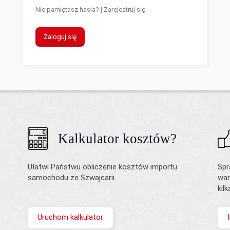
Nie pamiętasz hasła?
|
Zarejestruj się
Zaloguj się
Kalkulator kosztów?
Ułatwi Państwu obliczenie kosztów importu
Spr
samochodu ze Szwajcarii.
war
kil
Uruchom kalkulator