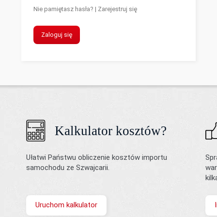
Nie pamiętasz hasła?
|
Zarejestruj się
Zaloguj się
Kalkulator kosztów?
Ułatwi Państwu obliczenie kosztów importu
Spr
samochodu ze Szwajcarii.
war
kil
Uruchom kalkulator