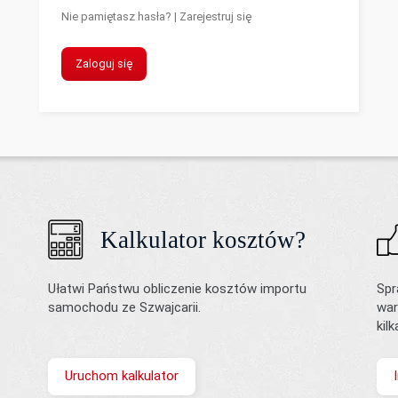
Nie pamiętasz hasła?
|
Zarejestruj się
Zaloguj się
Kalkulator kosztów?
Ułatwi Państwu obliczenie kosztów importu
Spr
samochodu ze Szwajcarii.
war
kil
Uruchom kalkulator