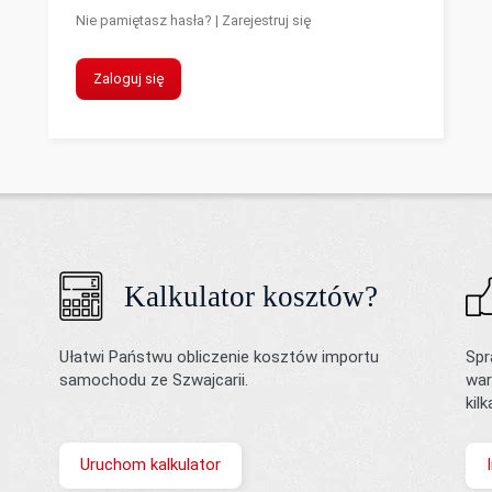
Nie pamiętasz hasła?
|
Zarejestruj się
Zaloguj się
Kalkulator kosztów?
Ułatwi Państwu obliczenie kosztów importu
Spr
samochodu ze Szwajcarii.
war
kil
Uruchom kalkulator