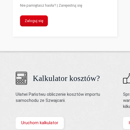
Nie pamiętasz hasła?
|
Zarejestruj się
Zaloguj się
Kalkulator kosztów?
Ułatwi Państwu obliczenie kosztów importu
Spr
samochodu ze Szwajcarii.
war
kil
Uruchom kalkulator