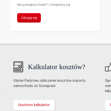
Nie pamiętasz hasła?
|
Zarejestruj się
Zaloguj się
Kalkulator kosztów?
Ułatwi Państwu obliczenie kosztów importu
Spr
samochodu ze Szwajcarii.
war
kil
Uruchom kalkulator