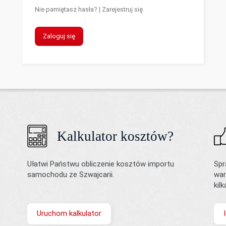
Nie pamiętasz hasła?
|
Zarejestruj się
Zaloguj się
Kalkulator kosztów?
Ułatwi Państwu obliczenie kosztów importu
Spr
samochodu ze Szwajcarii.
war
kil
Uruchom kalkulator