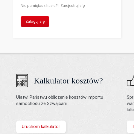
Nie pamiętasz hasła?
|
Zarejestruj się
Zaloguj się
Kalkulator kosztów?
Ułatwi Państwu obliczenie kosztów importu
Spr
samochodu ze Szwajcarii.
war
kil
Uruchom kalkulator