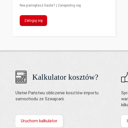
Nie pamiętasz hasła?
|
Zarejestruj się
Zaloguj się
Kalkulator kosztów?
Ułatwi Państwu obliczenie kosztów importu
Spr
samochodu ze Szwajcarii.
war
kil
Uruchom kalkulator