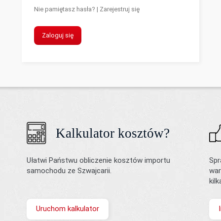
Nie pamiętasz hasła?
|
Zarejestruj się
Zaloguj się
Kalkulator kosztów?
Ułatwi Państwu obliczenie kosztów importu
Spr
samochodu ze Szwajcarii.
war
kil
Uruchom kalkulator